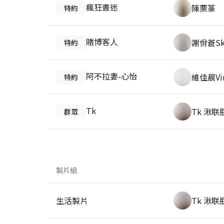
瘋狂書迷
陳栗篆
特約
賭博客人
謝佾蒼Sk
特約
阿不拉妻-心怡
維佳晨Vi
特約
Tk
Tk 湫联
群眾
製片組
生活製片
Tk 湫联