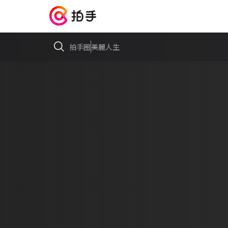
拍手圈
美麗人生