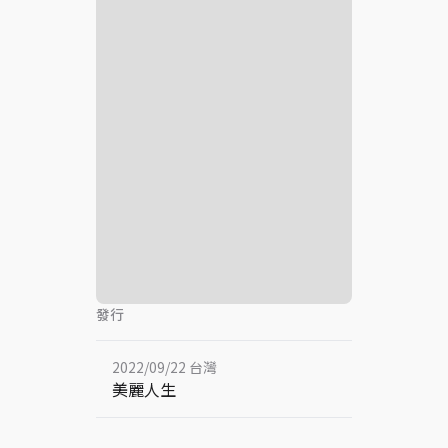
發行
2022/09/22 台灣
美麗人生