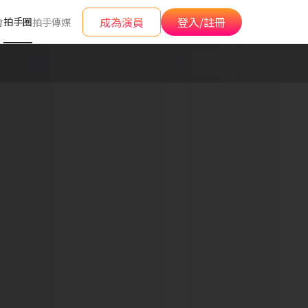
成為演員
登入/註冊
拍手圈
會
拍手傳媒