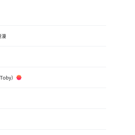
漫漫
Toby）