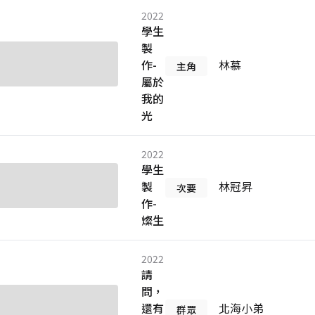
2022
學生
製
作-
林慕
主角
屬於
我的
光
2022
學生
製
林冠昇
次要
作-
燦生
2022
請
問，
還有
北海小弟
群眾