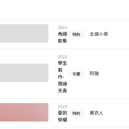
2023
角頭
北城小弟
特約
影集
2023
學生
製
阿強
次要
作-
雨過
天青
2023
愛的
黑衣人
特約
榮耀