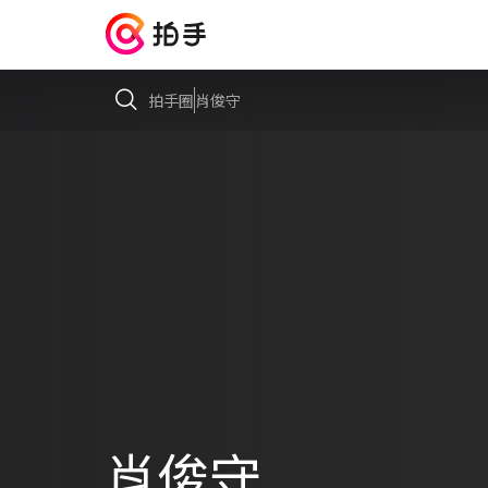
拍手圈
肖俊守
肖俊守