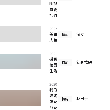
哪裡
需要
加強
2022
美麗
獄友
特約
人生
2021
機智
健身教練
特約
校園
生活
2020
我的
婆婆
林男子
特約
怎麼
那麼