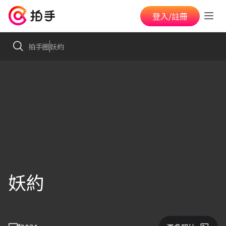
登入/註冊
拍手圈
妖約
妖約