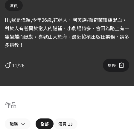
演員
Hi,我是偉穎,今年26歲,花蓮人，阿美族/撒奇萊雅族混血。
對於人有著異於常人的腦補，小劇場特多，會因為路上有一
隻蝴蝶而感動，喜歡山大於海。最近協槓出版社業務，請多
多指教！
11/26
履歷
作品
職務
全部
演員
13