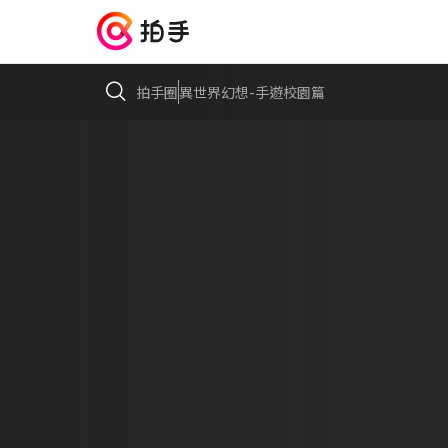
拍手圈
異世界幻想-手遊校園篇