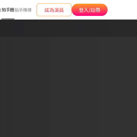
成為演員
登入/註冊
拍手圈
會
拍手傳媒