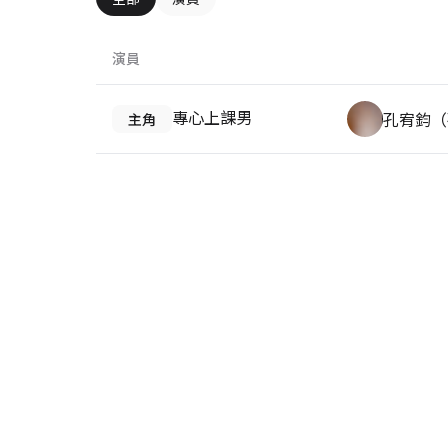
演員
專心上課男
孔宥鈞（
主角