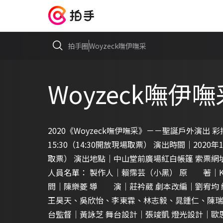
拍手圈
Woyzeck嘸伊嘸采
Woyzeck嘸伊嘸
2020《Woyzeck嘸伊嘸采》－－聖誕戶外演出 彩
15:30（14:30開放現場取票） 演出時間｜2020年1
取票） 演出地點｜中山堂前廣場紅白帳篷 索票網址｜https
人員名單： 製作人｜賴霈芸（小黑） 原 著｜Karl G
問｜陳樂菱 導 演｜莊衿葳 劇本改編｜劉宥均 
王昊天、吳欣怡、李東霖、林志毅、晁鍾仁、陳瑞
台監督｜黃詠芝 舞台設計｜張竣凱 燈光設計｜歐