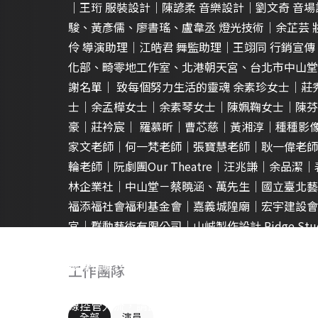
｜王珩 服裝設計｜陳諺柔 音樂設計｜劉文奇 音
駿、黃彥儒、廖書瑤、盧韋丞 燈光技術｜余芷芸
伶 導演助理｜江皓君 舞監助理｜王翊同 行銷宣
化部、畸零地工作室、北港朝天宮、台北市中山堂
謝名單｜ 致每個努力生活的靈魂 余素珍女士｜
士｜余孟樺女士｜余素琴女士｜陳姵鞠女士｜陳芬
豪｜莊衿宸｜ 羅慕昕｜曹芯慈｜黃湘淳｜種種影像Chun
家文老師｜何一梵老師｜張寶慧老師｜耿一偉老師
輪老師｜阮劇團Our Theatre｜汪兆謙｜余品
林企業社｜中山堂－蔡曉涵、萬先生｜國立臺北藝
福添福社會福利基金會｜嘉義城隍廟｜宏宇建設會
宮｜群動藝術有限公司｜山峸製作設計 Ridge St
為『免費索票』演出，請抓緊時間填寫索票表單。
攜帶保暖衣物。 三、 將於入口處全面量體溫，額
工作團隊
場。 四、 現場服務人員及活動參與者應全程戴
線控管人流，請民眾配合。
全部
演員