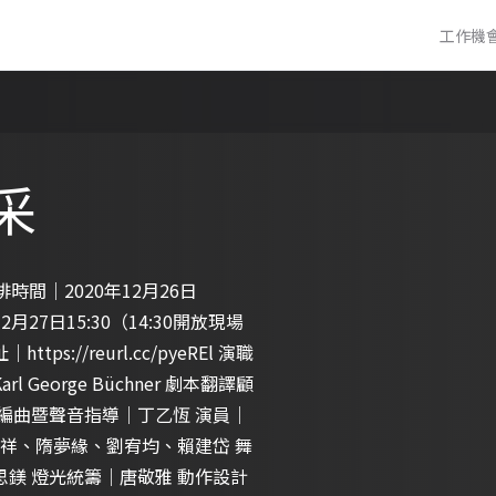
工作機
采
排時間｜2020年12月26日
2月27日15:30（14:30開放現場
://reurl.cc/pyeREl 演職
eorge Büchner 劇本翻譯顧
編曲暨聲音指導｜丁乙恆 演員｜
祥、隋夢緣、劉宥均、賴建岱 舞
思鎂 燈光統籌｜唐敬雅 動作設計