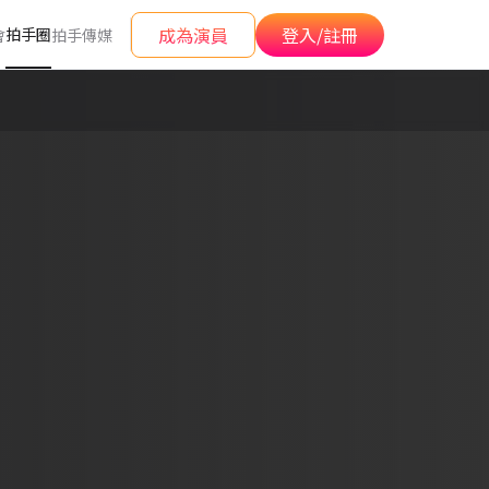
成為演員
登入/註冊
拍手圈
會
拍手傳媒