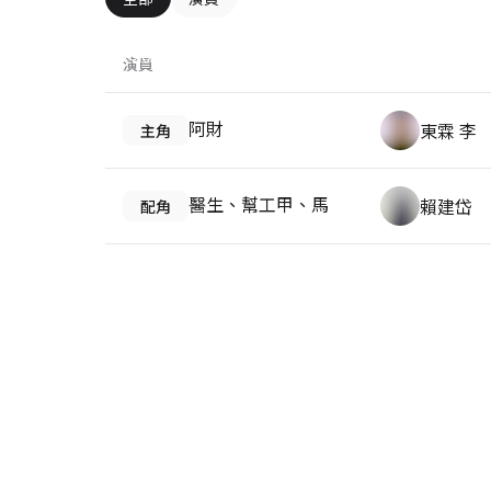
2020
演員
阿財
東霖 李
主角
醫生、幫工甲、馬
賴建岱
配角