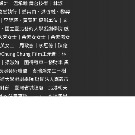
場設計｜溫承翰 舞台技術｜林諺
 妝髮執行｜鍾其甫、洪晢融、黎羿
傳｜李鉅瑄、黃萱軒 協辦單位｜文
、國立臺北藝術大學戲劇學院 感
莊秀芳女士｜余素女女士｜余素滿女
英女士｜周政憲｜李冠億｜陳億
g Chung Film王示衡｜林
｜梁淑如｜固得租車－發財車 黑
潔｜表演藝術聯盟｜袁瑞鴻先生－樹
術大學戲劇學院 財團法人嘉義市
計部｜臺灣省城隍廟｜北港朝天
udio 注意事項｜ 一、 本場演出
 二、 演出場地為戶外，請記得
溫攝氏37.5度以上者，將無法入
口罩。 五、 進場、散場依規劃動