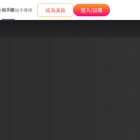
成為演員
登入/註冊
拍手圈
會
拍手傳媒