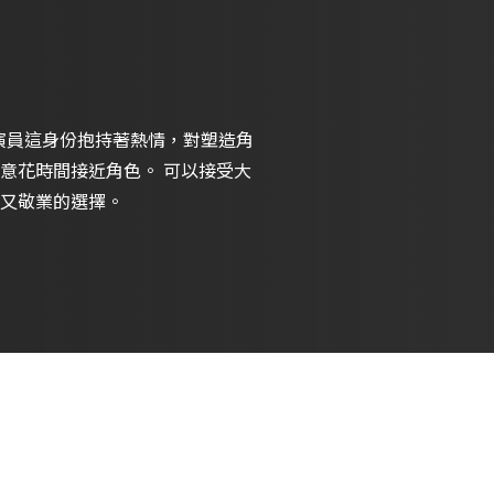
對演員這身份抱持著熱情，對塑造角
接近角色。 可以接受大
又敬業的選擇。