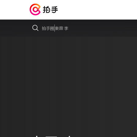
拍手圈
東霖 李