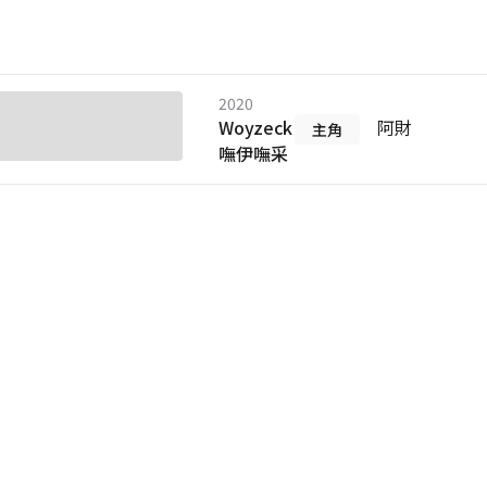
2020
Woyzeck
阿財
主角
嘸伊嘸采