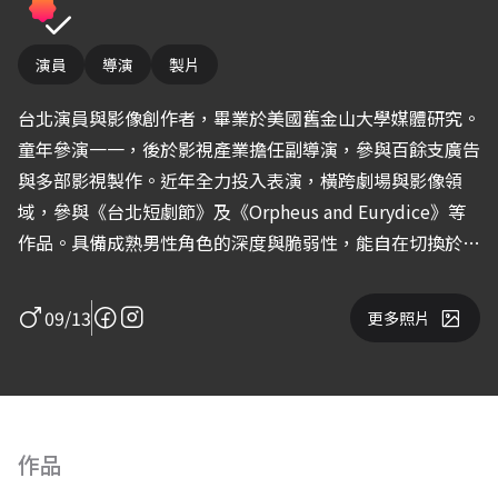
演員
導演
製片
台北演員與影像創作者，畢業於美國舊金山大學媒體研究。
童年參演一一，後於影視產業擔任副導演，參與百餘支廣告
與多部影視製作。近年全力投入表演，橫跨劇場與影像領
域，參與《台北短劇節》及《Orpheus and Eurydice》等
作品。具備成熟男性角色的深度與脆弱性，能自在切換於壓
抑與爆發之間。
09/13
更多照片
作品