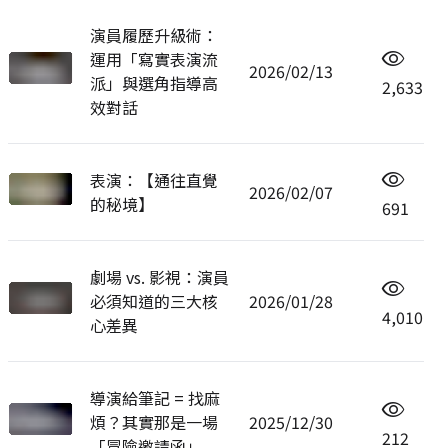
演員履歷升級術：
運用「寫實表演流
2026/02/13
派」與選角指導高
2,633
效對話
表演：【通往直覺
2026/02/07
的秘境】
691
劇場 vs. 影視：演員
必須知道的三大核
2026/01/28
4,010
心差異
導演給筆記 = 找麻
煩？其實那是一場
2025/12/30
212
「冒險邀請函」