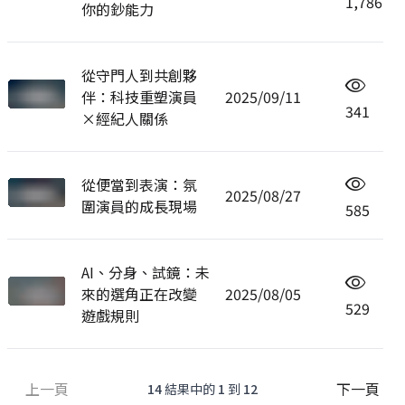
1,786
你的鈔能力
從守門人到共創夥
伴：科技重塑演員
2025/09/11
341
×經紀人關係
從便當到表演：氛
2025/08/27
圍演員的成長現場
585
AI、分身、試鏡：未
來的選角正在改變
2025/08/05
529
遊戲規則
上一頁
下一頁
14
結果中的
1
到
12