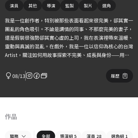
演員
其他
導演
監製
製片
選角
我是一位創作者，特別被那些表面看起來很完美，卻其實一
團亂的角色吸引。不論是調情的同事、不那麼完美的妻子，
還是假裝很強勢卻其實心虛的上司，我在表演裡帶來溫暖、
靈動與真誠的混亂。在戲外，我是一位以信仰為核心的台灣
Artist，關注如何用故事探索不完美、成長與身份——用幽
默與真心，去觸碰那些脆弱卻真實的部分。
08/13
履歷
作品
職務
全部
導演組
5
演員
28
選角組
1