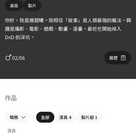
演員
製片
你好，我是蕭題曦。我相信「故事」是人類最強的魔法。興
趣是攝影、電影、遊戲、動畫、漫畫。最近也開始掉入
DnD 的深坑。
02/06
履歷
作品
職務
全部
演員
4
製片組
1
演員