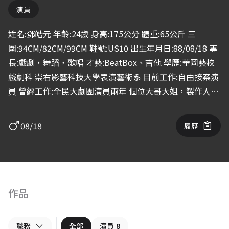
演員
姓名:鄧皓元 年齡:24歲 身高:175公分 體重:65公斤 三
圍:94CM/82CM/99CM 鞋號:US10 出生年月日:88/08/18 專
長:戲劇，舞蹈，歌唱 才藝:BeatBox、吉他 學歷:華岡藝校
戲劇科 崇右影藝科技大學表演藝術系 目前工作:自由接案演
員 曾經工作:全民大劇團演員兩年 個位大哥大姐，製作人、
導演，大家好，我是皓元，運動型陽光男孩，從高中開始讀
戲劇到現在總共8年戲劇經驗，有過舞台劇、影視表演經
08/18
履歷
驗，希望有機會合作❤️
作品
職務
全部
演員
8