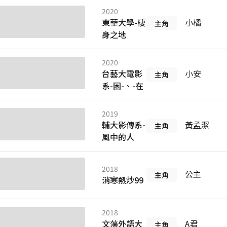
2020
東華大學-棲
小橘
主角
身之地
2020
台藝大電影
小安
主角
系-困-、-在
2019
輔大影傳系-
黃孟潔
主角
風中的人
2018
公主
主角
消寒熱炒99
2018
文藻外語大
A君
主角