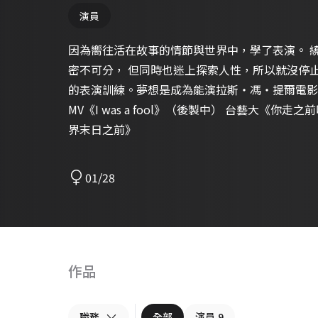
演員
因為嚮往活在故事的情節與世界中，學了表演。 繞了一圈才理解到現實與戲劇故事
密不可分， 但同時也迷上探索人性，所以就沒停
的表演訓練。夢想是成為能演拉斯・馮・提爾電影
MV《I was a fool》（後製中） 台藝大《你
界末日之前》
01/28
作品
職務
全部
演員
9