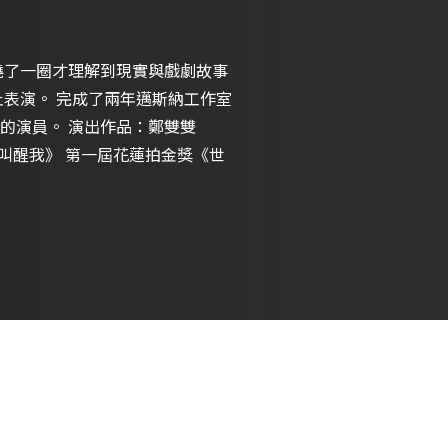
止表演。 完成了兩年邁斯納工作室
的演員。 演出作品：鄭雙雙
走之前叫醒我》 第一屆花蓮拍金獎《世