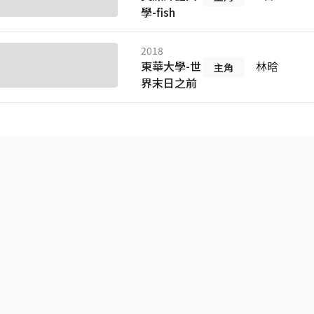
學-fish
2018
東華大學-世
林晗
主角
界末日之前