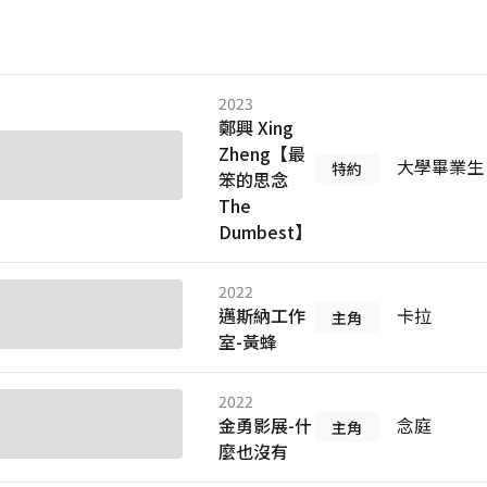
2023
鄭興 Xing
Zheng【最
大學畢業生
特約
笨的思念
The
Dumbest】
2022
邁斯納工作
卡拉
主角
室-黃蜂
2022
金勇影展-什
念庭
主角
麼也沒有