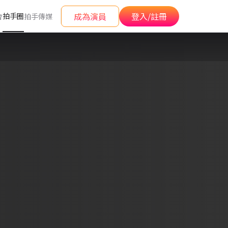
成為演員
登入/註冊
拍手圈
會
拍手傳媒