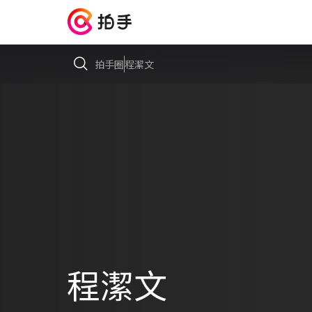
拍手圈
程潔文
程潔文