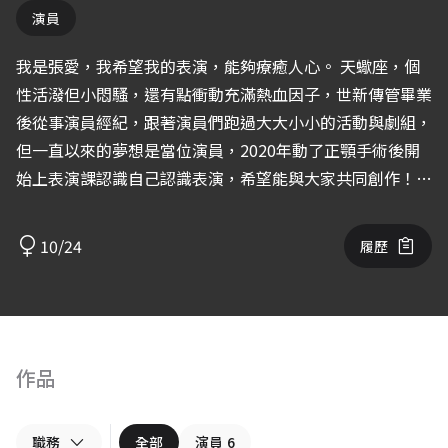
演員
我是張愛，我希望我的表演，能夠療癒人心。 天蠍座，個
性活潑但小悶騷，還有點衝動充滿熱血因子，世新傳管畢業
後從事演員經紀，跟著演員們跑過大大小小的活動與劇組，
但一直以來的夢想是當位演員，2020年動了正顎手術後開
始上表演課認識自己認識表演，希望能與大家共同創作！謝
謝！
10/24
履歷
作品
職務
全部
演員
6