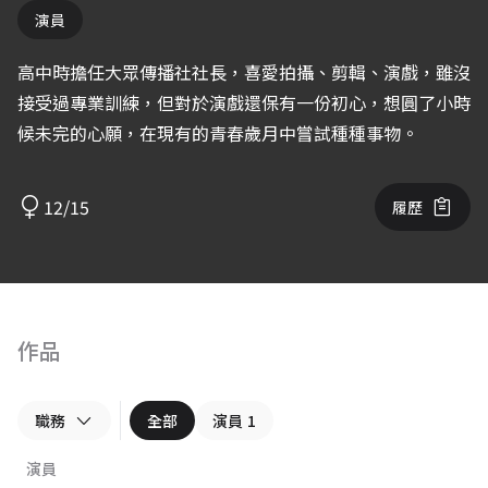
演員
高中時擔任大眾傳播社社長，喜愛拍攝、剪輯、演戲，雖沒
接受過專業訓練，但對於演戲還保有一份初心，想圓了小時
候未完的心願，在現有的青春歲月中嘗試種種事物。
12/15
履歷
作品
職務
全部
演員
1
演員