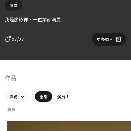
演員
我是廖詠祥，一位業餘演員。
07/27
更多照片
作品
職務
全部
演員
1
演員