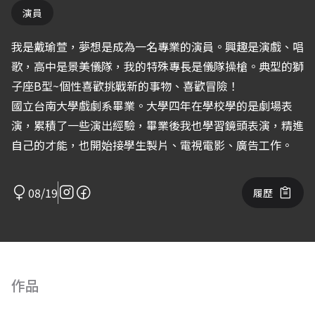
演員
我是戴瑜萱，夢想是成為一名專業的演員。興趣是演戲、唱
歌，高中是景美儀隊，我的特殊專長是儀隊操槍。典型的獅
子座B型~個性喜歡挑戰新的事物、喜歡冒險！
國立台南大學戲劇系畢業。大學四年在學校學的是劇場表
演，累積了一些演出經驗，畢業後我也學習鏡頭表演，精進
自己的才能，也開始接學生製片、電視電影、廣告工作。
08/19
履歷
作品