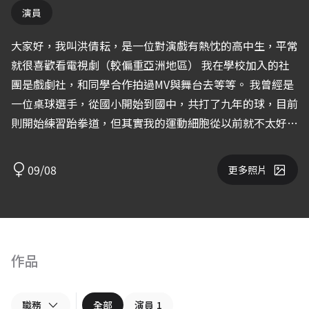
演員
大家好，我叫洪倩耘，是一位對演戲有熱忱的高中生，平常
就很喜歡看電視劇（較偏重亞洲地區） 我在學校加入的社
團是戲劇社，和同學合作拍過MV與舞台去等等。 我曾經是
一位桌球選手，從國小開始到國中，共打了九年的球，目前
則開始練習跆拳道，但其實我的運動細胞從以前就不太好，
是靠一直努力練習與遇到適合的教練才打出成績; 我也會彈
鋼琴，但在國二之後因要準備會考就沒有再彈了。 我有參
09/08
更多照片
加了由青易盟舉辦的花樣青少年戲劇營活動，並參與其中課
程與訓練，與其他高中生組隊成為一個劇組，之後在預賽中
演出，雖然未進入決賽，但我從中學到了很多寶貴的經驗，
例如：團隊合作、與人溝通、排練經驗等等，我也在預賽中
看到很多優秀團的演出，讓我印象深刻與佩服。 從中，我
作品
也發現自己更熱愛演戲，與享受在其過程中。
職務
全部
演員
1