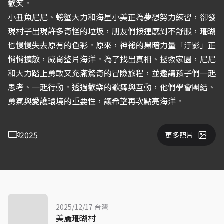
歡笑。
小丑魚尼尼、螃蟹大力和海星小美正為夢想努力練習，卻發
現村子出現許多奇怪的垃圾，朋友們接連感到不舒服，珊瑚
也慢慢失去原有的色彩。原來，神祕的黑暗力量「汙影」正
悄悄擴散，威脅整片海洋。為了找出真相、拯救家園，尼尼
和大力踏上勇敢又充滿驚奇的冒險旅程，並邀請孩子們一起
思考、一起行動。透過歡樂的歌舞與互動，他們學會團結、
勇氣與愛護環境的重要性，讓希望再次點亮海洋。
2025
更多照片
2025/12/17 台灣
美麗珊瑚村