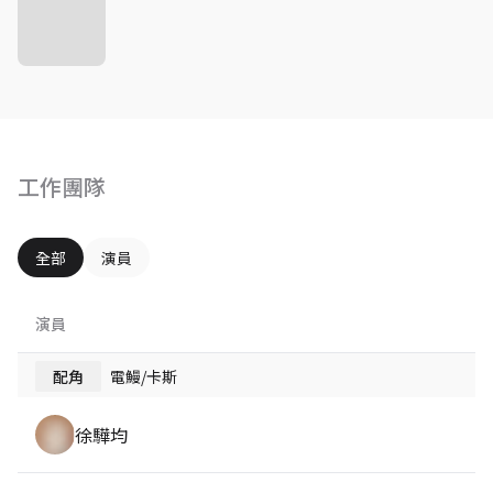
工作團隊
全部
演員
演員
配角
電鰻/卡斯
徐驊均