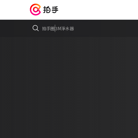
拍手圈
3M淨水器