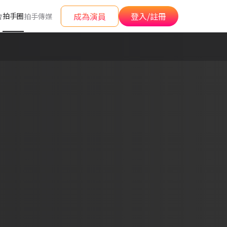
成為演員
登入/註冊
拍手圈
會
拍手傳媒