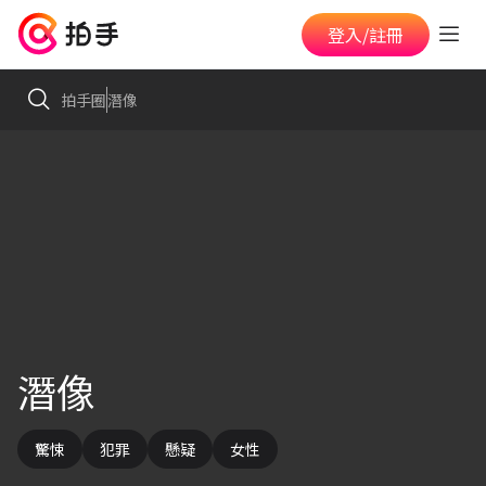
登入/註冊
拍手圈
潛像
潛像
驚悚
犯罪
懸疑
女性