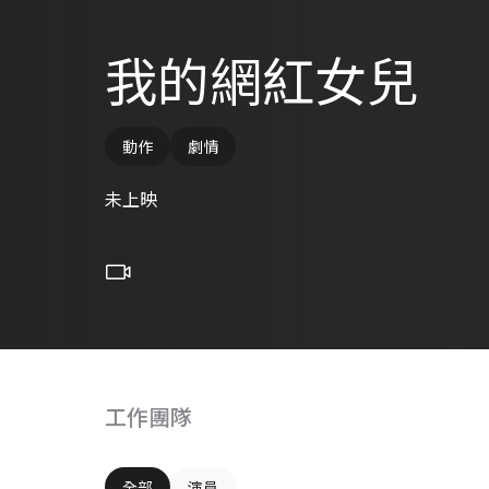
我的網紅女兒
動作
劇情
未上映
工作團隊
全部
演員