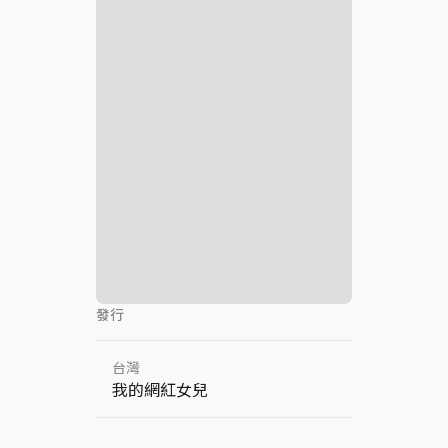
發行
台灣
我的網紅女兒