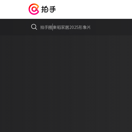
拍手圈
東稻家居2025形象片