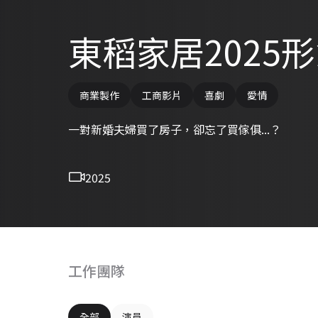
東稻家居2025
商業製作
工商影片
喜劇
愛情
一對新婚夫婦買了房子，卻忘了買傢俱...？
2025
工作團隊
全部
演員