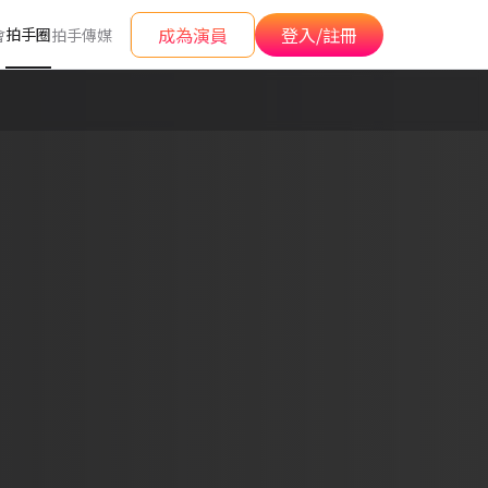
成為演員
登入/註冊
拍手圈
會
拍手傳媒