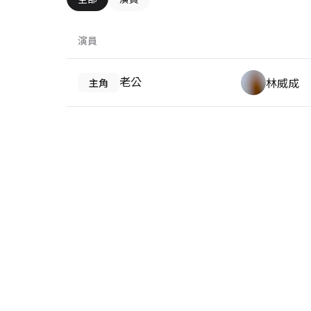
演員
老公
林威成
主角