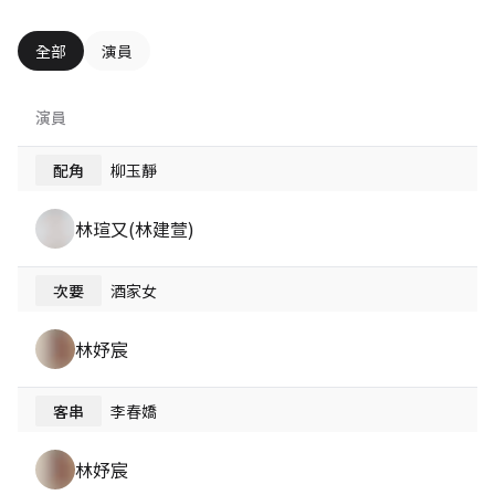
全部
演員
演員
配角
柳玉靜
林瑄又(林建萱)
次要
酒家女
林妤宸
客串
李春嬌
林妤宸