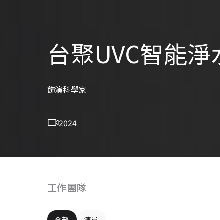
台聚UVC智能淨
飾演科學家
2024
工作團隊
全部
演員