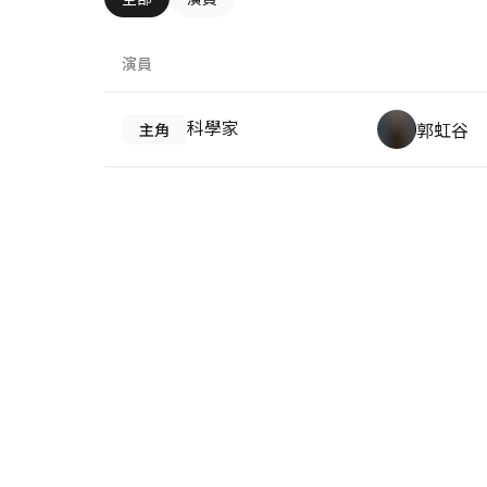
演員
科學家
郭虹谷
主角