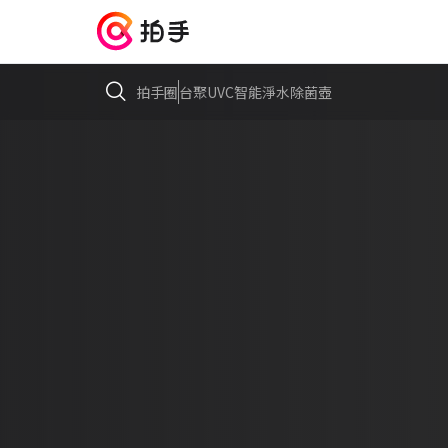
拍手圈
台聚UVC智能淨水除菌壺