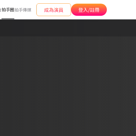
成為演員
登入/註冊
拍手圈
會
拍手傳媒