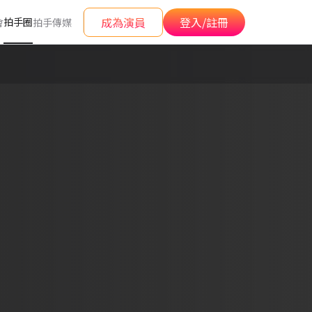
成為演員
登入/註冊
拍手圈
會
拍手傳媒