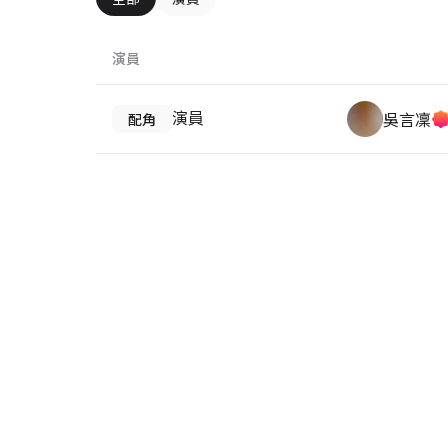
演員
演員
吳言凜
配角