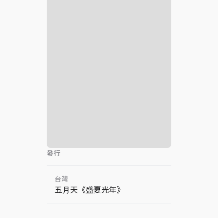
發行
台灣
五⽉天《盛夏光年》