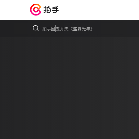
拍手圈
五⽉天《盛夏光年》