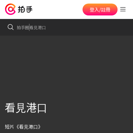
登入/註冊
拍手圈
看⾒港⼝
看⾒港⼝
短片《看⾒港⼝》