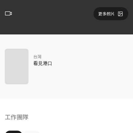
更多照片
台灣
看⾒港⼝
工作團隊