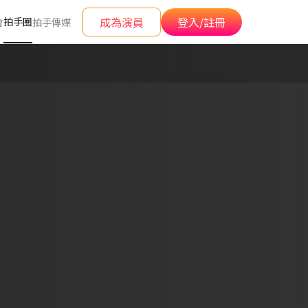
成為演員
登入/註冊
拍手圈
會
拍手傳媒