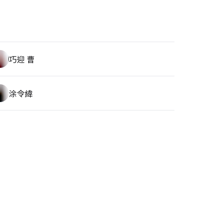
巧迎 曹
涂令緯