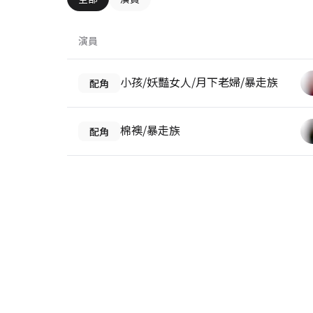
演員
小孩/妖豔女人/月下老婦/暴走族
配角
棉襖/暴走族
配角