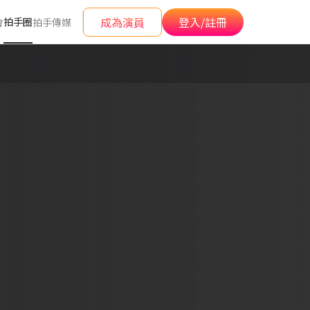
成為演員
登入/註冊
拍手圈
會
拍手傳媒