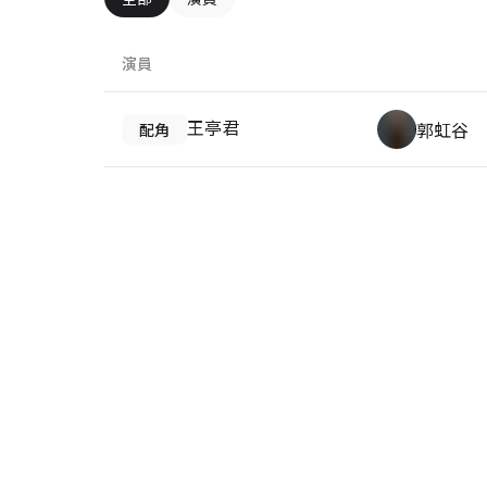
演員
王亭君
郭虹谷
配角