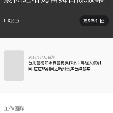
2013
更多照片
2013/12/31 台灣
台北藝穗節永真藝穗獎作品：鳥組人演劇
團-芭芭瑪劇團之哈姆雷舞台謀殺案
工作團隊