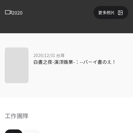
2020
更多照片
2020/12/31 台灣
白晝之夜-演洋娛業-：--バ－イ晝のえ！
工作團隊