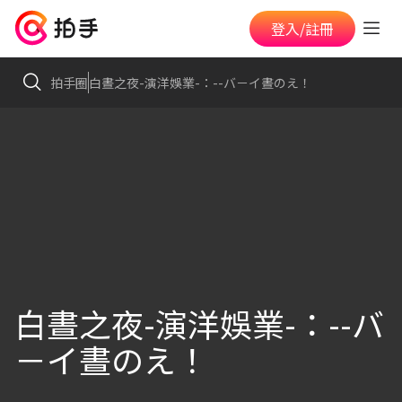
登入/註冊
拍手圈
白晝之夜-演洋娛業-：--バ－イ晝のえ！
白晝之夜-演洋娛業-：--バ
－イ晝のえ！