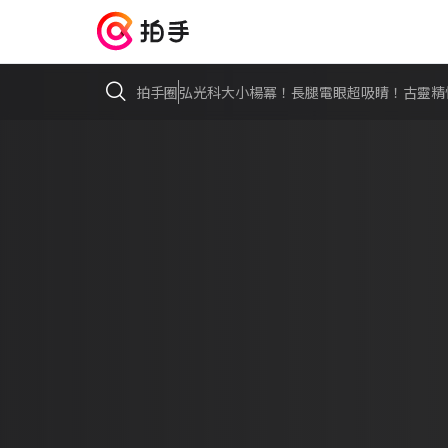
拍手圈
弘光科大小楊冪！長腿電眼超吸睛！古靈精怪呆萌