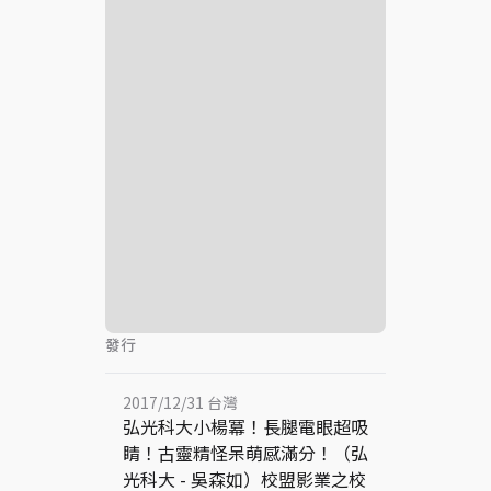
發行
2017/12/31 台灣
弘光科大小楊冪！長腿電眼超吸
睛！古靈精怪呆萌感滿分！（弘
光科大 - 吳森如）校盟影業之校