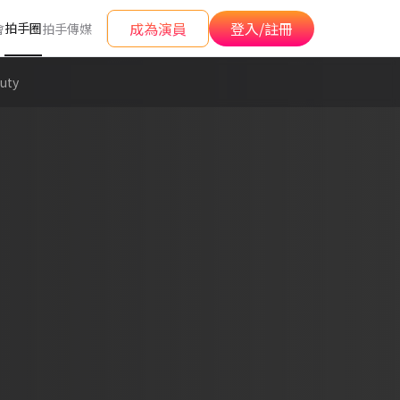
成為演員
登入/註冊
拍手圈
會
拍手傳媒
ty