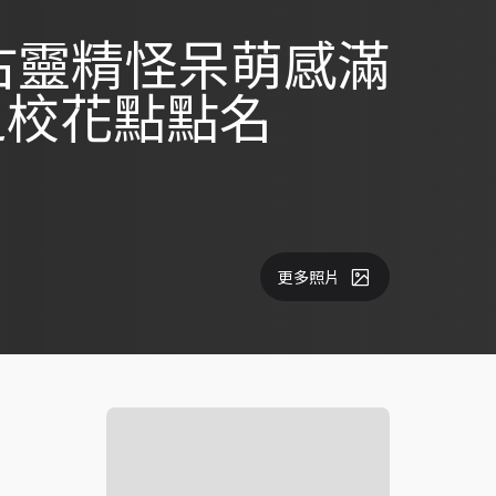
古靈精怪呆萌感滿
之校花點點名
更多照片