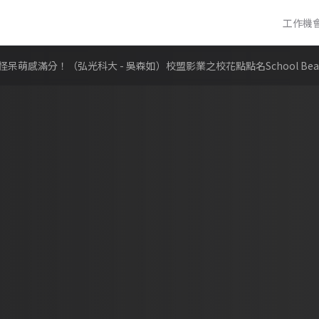
工作機
感滿分！（弘光科大 - 吳森如）校盟影業之校花點點名School Beau