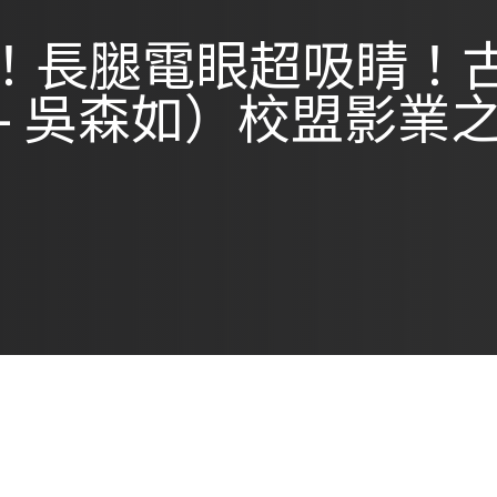
！長腿電眼超吸睛！
- 吳森如）校盟影業