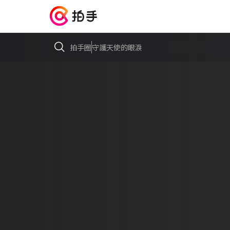
拍手圈
守護天使的眼淚