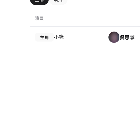
演員
小綠
吳思葶
主角