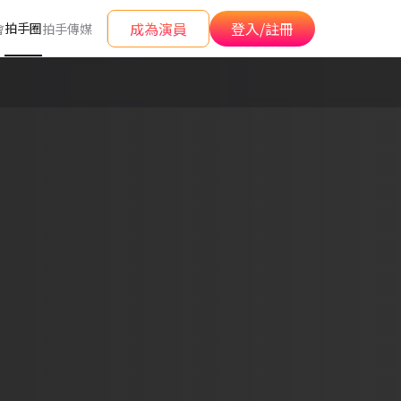
成為演員
登入/註冊
拍手圈
會
拍手傳媒