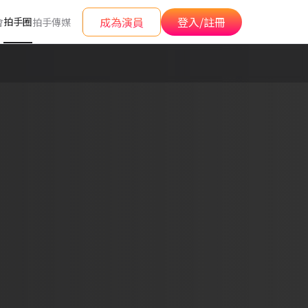
成為演員
登入/註冊
拍手圈
會
拍手傳媒