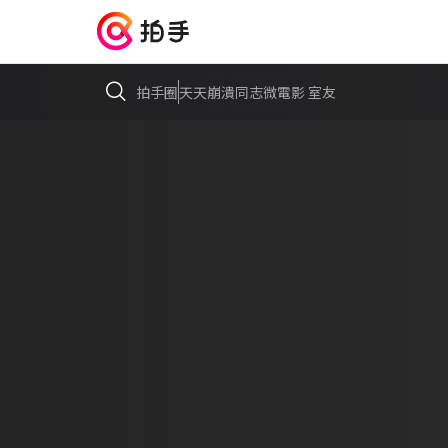
拍手圈
天天崩潰同志微電影 室友