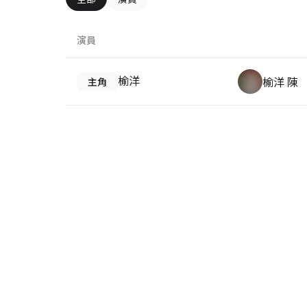
演員
榆洋
榆洋 陳
主角