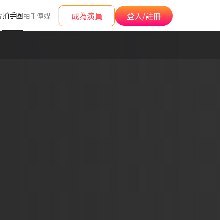
成為演員
登入/註冊
拍手圈
會
拍手傳媒