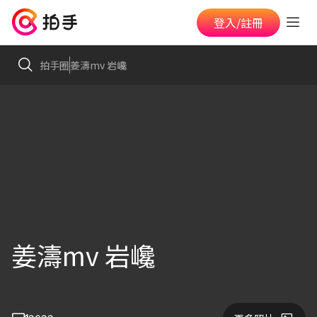
登入/註冊
拍手圈
姜濤mv 岩巉
姜濤mv 岩巉