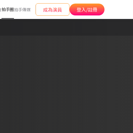
成為演員
登入/註冊
拍手圈
會
拍手傳媒