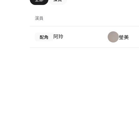
演員
阿玲
瑩美
配角