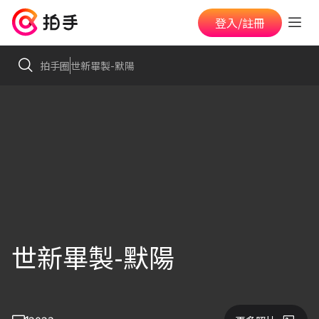
登入/註冊
拍手圈
世新畢製-默陽
世新畢製-默陽