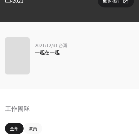
2021
更多照片
2021/12/31 台灣
一起在一起
工作團隊
全部
演員