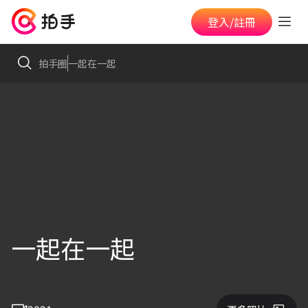
登入/註冊
拍手圈
一起在一起
一起在一起