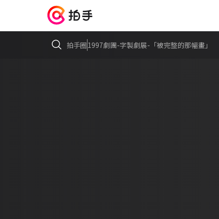
拍手圈
1997劇團-字製劇展-「被完整的那幅畫」