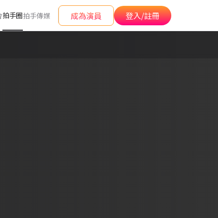
成為演員
登入/註冊
拍手圈
會
拍手傳媒