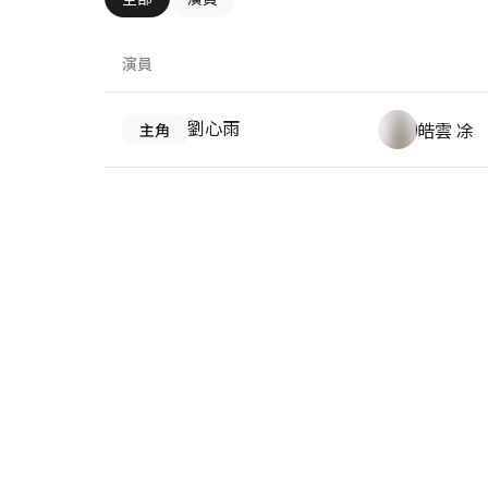
演員
劉心雨
皓雲 凃
主角