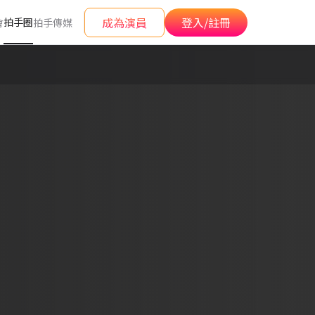
成為演員
登入/註冊
拍手圈
會
拍手傳媒