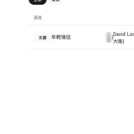
演員
David Lu
年輕情侶
次要
大衛)