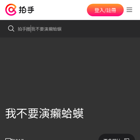
登入/註冊
拍手圈
我不要演癩蛤蟆
我不要演癩蛤蟆