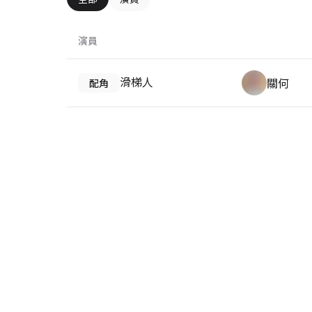
演員
滑梯人
關何
配角