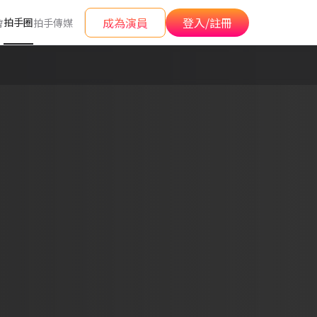
成為演員
登入/註冊
拍手圈
會
拍手傳媒