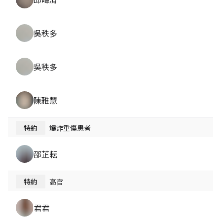
吳秩多
吳秩多
陳雅慧
特約
爆炸重傷患者
邵芷耘
特約
高官
君君