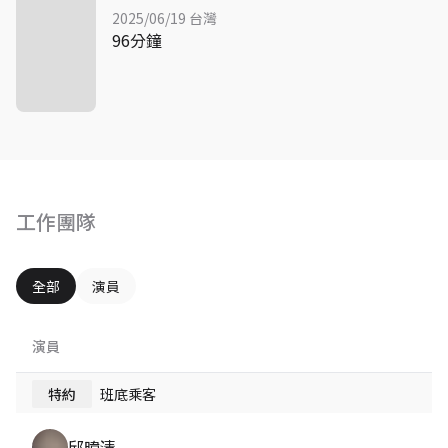
2025/06/19 台灣
96分鐘
工作團隊
全部
演員
演員
特約
班底乘客
邱暐清