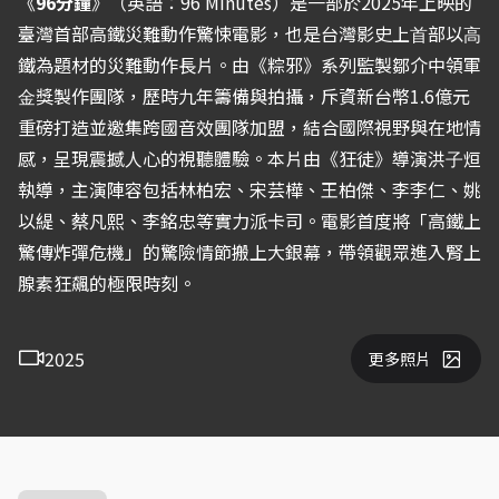
《
96分鐘
》（英語：96 Minutes）是一部於2025年上映的
臺灣首部高鐵災難動作驚悚電影，也是台灣影史上⾸部以⾼
鐵為題材的災難動作長片。由《粽邪》系列監製鄒介中領軍
⾦獎製作團隊，歷時九年籌備與拍攝，斥資新台幣1.6億元
重磅打造並邀集跨國音效團隊加盟，結合國際視野與在地情
感，呈現震撼人心的視聽體驗。本片由《狂徒》導演洪⼦烜
執導，主演陣容包括林柏宏、宋芸樺、王柏傑、李李仁、姚
以緹、蔡凡熙、李銘忠等實⼒派卡司。電影首度將「高鐵上
驚傳炸彈危機」的驚險情節搬上大銀幕，帶領觀眾進入腎上
腺素狂飆的極限時刻。
2025
更多照片