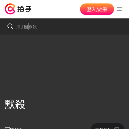
登入/註冊
拍手圈
默殺
默殺