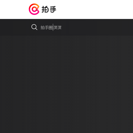
拍手圈
溟溟