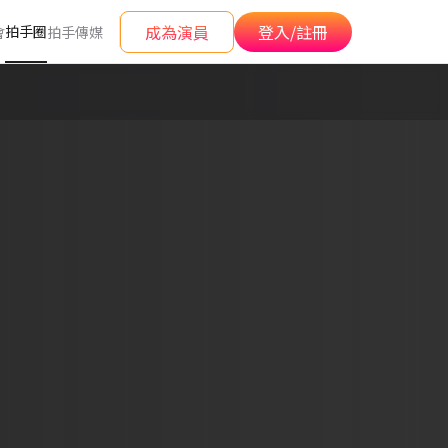
成為演員
登入/註冊
拍手圈
會
拍手傳媒