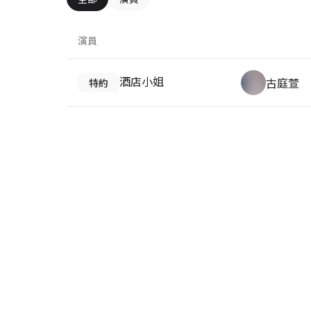
演員
酒店小姐
古庭萱
特約