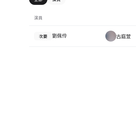
演員
劉佩伶
古庭萱
次要