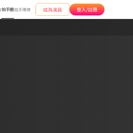
成為演員
登入/註冊
拍手圈
會
拍手傳媒