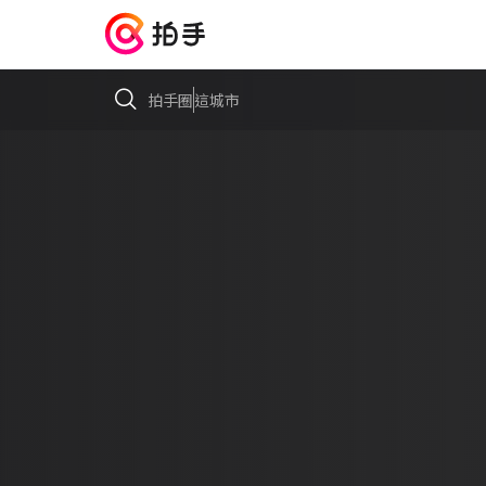
拍手圈
這城市