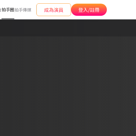
成為演員
登入/註冊
拍手圈
會
拍手傳媒