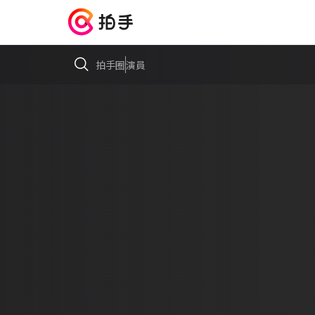
拍手圈
演員