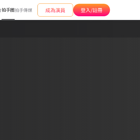
成為演員
登入/註冊
拍手圈
會
拍手傳媒