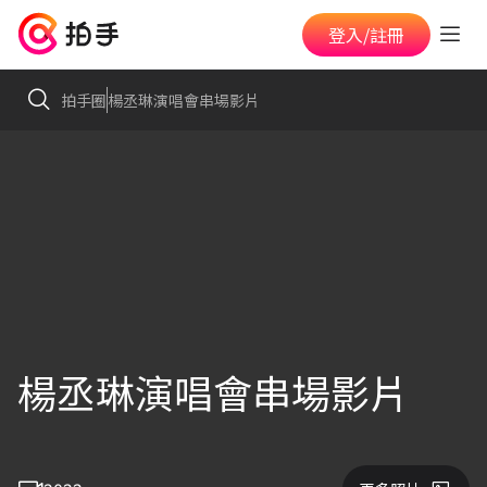
登入/註冊
拍手圈
楊丞琳演唱會串場影片
楊丞琳演唱會串場影片