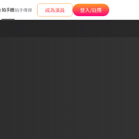
成為演員
登入/註冊
拍手圈
會
拍手傳媒