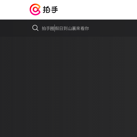
拍手圈
假日到山裏來看你