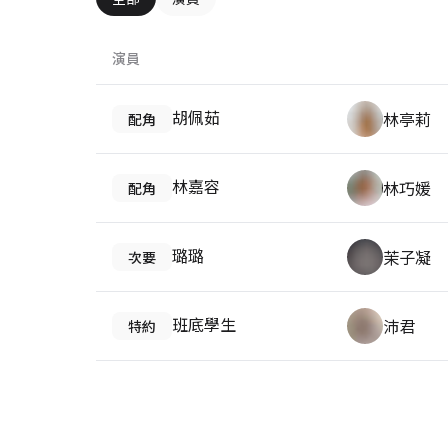
演員
胡佩茹
林亭莉
配角
林嘉容
林巧媛
配角
璐璐
茉子凝
次要
班底學生
沛君
特約